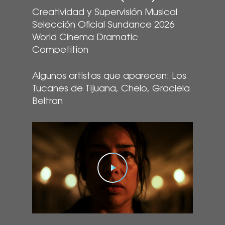
Creatividad y Supervisión Musical
Selección Oficial Sundance 2026
World Cinema Dramatic
Competition
Algunos artistas que aparecen: Los
Tucanes de Tijuana, Chelo, Graciela
Beltran
Play Video