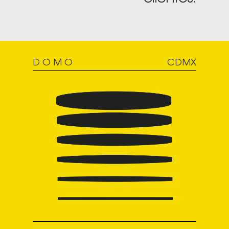
D O M O
CDMX